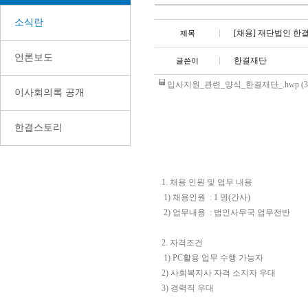
소식란
[채용] 재단법인 한
제목
언론보도
한결재단
글쓴이
입사지원_관련_양식_한결재단_.hwp (36
이사회의록 공개
한결스토리
1.
채용 인원 및 업무 내용
1)
채용인원
: 1
명
(
간사
)
2)
업무내용
:
법인사무국 업무전반
2.
자격조건
1) PC
활용 업무 수행 가능자
2)
사회복지사 자격 소지자 우대
3)
경력직 우대