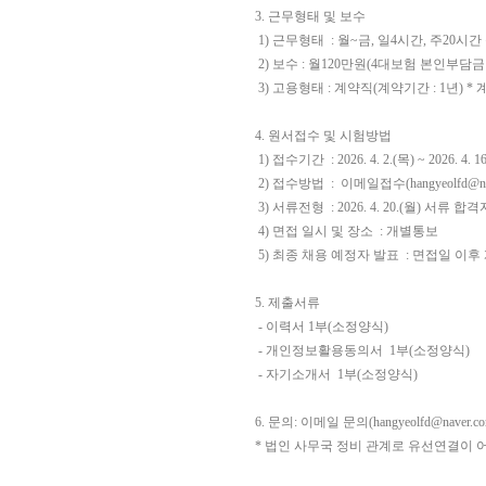
3.
근무형태 및 보수
1)
근무형태
:
월
~
금
,
일
4
시간
,
주
20
시간
2)
보수
:
월
120
만원
(4
대보험 본인부담금
3) 고용형태 : 계약직(계약기간 : 1년)
4.
원서접수 및 시험방법
1)
접수기간
: 2026. 4. 2.(
목
) ~ 2026. 4. 16
2)
접수방법
:
이메일접수(hangyeolfd@nav
3)
서류전형
: 2026. 4. 20.(
월
)
서류 합격
4)
면접 일시 및 장소
:
개별통보
5)
최종 채용 예정자 발표
:
면접일 이후
5.
제출서류
-
이력서
1
부
(
소정양식
)
-
개인정보활용동의서
1
부
(
소정양식
)
-
자기소개서
1
부
(
소정양식
)
6. 문의: 이메일 문의(hangyeolfd@naver.co
* 법인 사무국 정비 관계로 유선연결이 