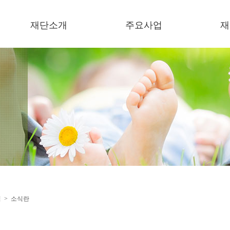
재단소개
주요사업
재
이사장 인사말
복지기관 운영
소
미션/비젼
보육기관 운영
언
연혁
한결장학금
이
오시는 길
잔치한마당
한
미세먼지저감 지원사업
지원사업
협력사업
식 > 소식란