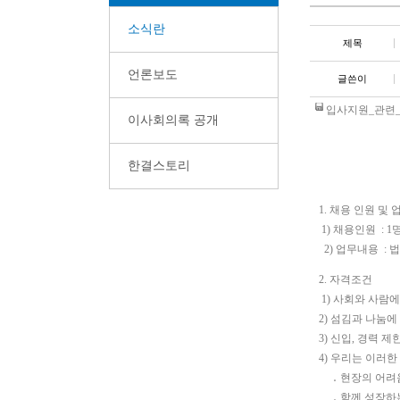
소식란
제목
언론보도
글쓴이
입사지원_관련_양
이사회의록 공개
한결스토리
1.
채용 인원 및 
1)
채용인원
: 1
2)
업무내용
:
법
2.
자격조건
1)
사회와 사람에
2)
섬김과 나눔에
3)
신입
,
경력 제
4)
우리는 이러한
․
현장의 어려
․
함께 성장하