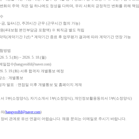
 변화의 주역
:
작은 일 하나에도 정성을 다하며
,
우리 사회의 긍정적인 변화를 위해 책
보수
~
금
,
일
4
시간
,
주
20
시간 근무
(
근무시간 협의 가능
)
원
(4
대보험 본인부담금 포함액
)
※
퇴직금 별도 적립
약직
(
계약기간
1
년
) *
계약기간 종료 후 업무평가 결과에 따라 계약기간 연장 가능
시험방법
26. 5. 5.(
화
) ~ 2026. 5. 18.(
월
)
메일접수
(hangyeolfd@naver.com)
6. 5. 19.(
화
)
서류 합격자 개별통보 예정
장소
:
개별통보
정자 발표
:
면접일 이후 개별통보 및 홈페이지 게재
력서
1
부
(
소정양식
),
자기소개서
1
부
(
소정양식
),
개인정보활용동의서
1
부
(
소정양식
)
문의
(
hangyeolfd@naver.com
)
 정비 관계로 유선 연결이 어렵습니다
.
채용 문의는 이메일로 주시기 바랍니다
.