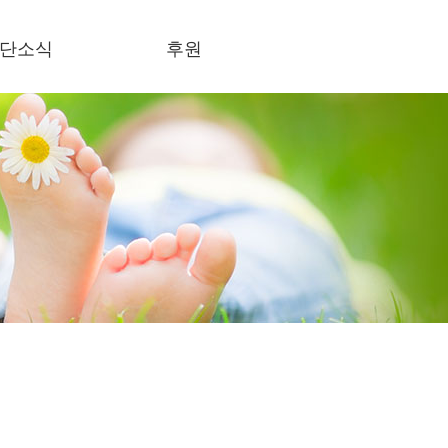
단소식
후원
식란
후원하기
론보도
사회의록 공개
결스토리