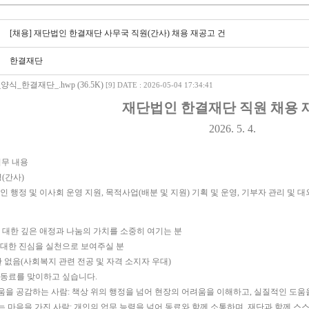
[채용] 재단법인 한결재단 사무국 직원(간사) 채용 재공고 건
한결재단
식_한결재단_.hwp (36.5K)
[9]
DATE : 2026-05-04 17:34:41
재단법인 한결재단 직원 채용 
2026. 5. 4.
업무 내용
명
(
간사
)
인 행정 및 이사회 운영 지원
,
목적사업
(
배분 및 지원
)
기획 및 운영
,
기부자 관리 및 대
 대한 깊은 애정과 나눔의 가치를 소중히 여기는 분
 대한 진심을 실천으로 보여주실 분
한 없음
(
사회복지 관련 전공 및 자격 소지자 우대)
 동료를 맞이하고 싶습니다
.
움을 공감하는 사람
:
책상 위의 행정을 넘어 현장의 어려움을 이해하고
,
실질적인 도움
는 마음을 가진 사람
:
개인의 업무 능력을 넘어 동료와 함께 소통하며
,
재단과 함께 스