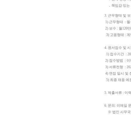
․
책임감 있는
3.
근무형태 및 
1)
근무형태
:
월
2)
보수
:
월
120
만
3)
고용형태
:
계
4.
원서접수 및 
1)
접수기간
: 20
2)
접수방법
:
이
3)
서류전형
: 202
4)
면접 일시 및 
5)
최종 채용 예
5.
제출서류
:
이
6.
문의
:
이메일 
※
법인 사무국