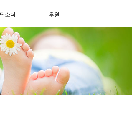
단소식
후원
식란
후원하기
론보도
사회의록 공개
결스토리