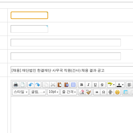
스타일
굴림, "맑은 고딕", "Malgun Gothic", gulim
10pt
줄 간격