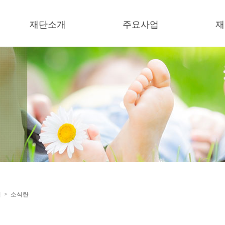
재단소개
주요사업
재
이사장 인사말
복지기관 운영
소
미션/비젼
보육기관 운영
언
연혁
한결장학금
이
오시는 길
잔치한마당
한
미세먼지저감 지원사업
지원사업
협력사업
식 > 소식란