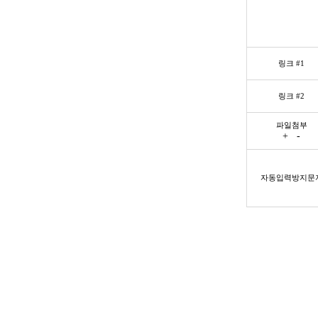
링크 #1
링크 #2
파일첨부
+
-
자동입력방지문