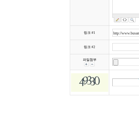
링크 #1
링크 #2
파일첨부