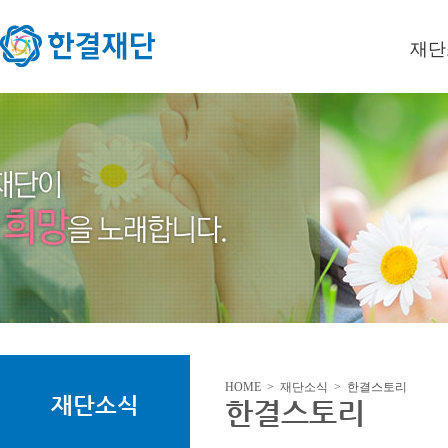
재단
이사장
미션/
연혁
오시는
HOME > 재단소식 > 한결스토리
재단소식
한결스토리