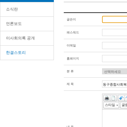
소식란
글쓴이
언론보도
패스워드
이사회의록 공개
이메일
한결스토리
홈페이지
분 류
제 목
스타일
내 용