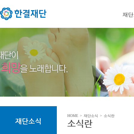
재단
이사장
미션/
연혁
오시는
HOME > 재단소식 > 소식란
재단소식
소식란