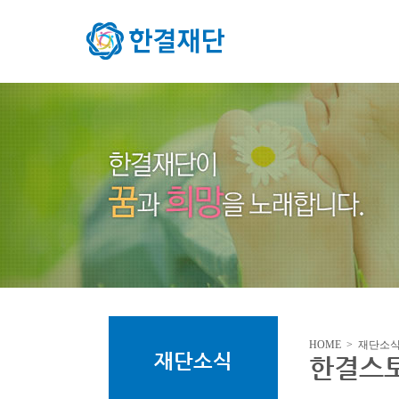
HOME > 재단소
재단소식
한결스