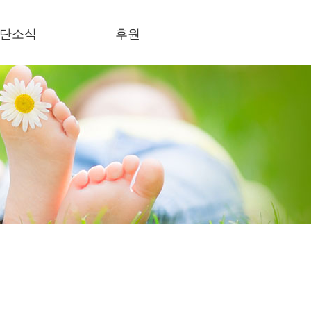
단소식
후원
식란
후원하기
론보도
사회의록 공개
결스토리