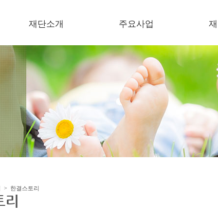
재단소개
주요사업
재
이사장 인사말
복지기관 운영
소
미션/비젼
보육기관 운영
언
연혁
한결장학금
이
오시는 길
잔치한마당
한
미세먼지저감 지원사업
지원사업
협력사업
식 > 한결스토리
토리