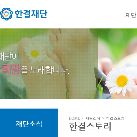
재단
이사장
미션/
연혁
오시는
HOME > 재단소식 > 한결스토리
재단소식
한결스토리