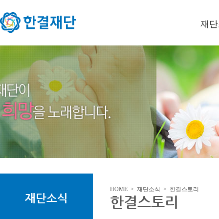
재단
이사장
미션/
연혁
오시는
HOME > 재단소식 > 한결스토리
재단소식
한결스토리