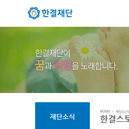
HOME > 재단소
재단소식
한결스