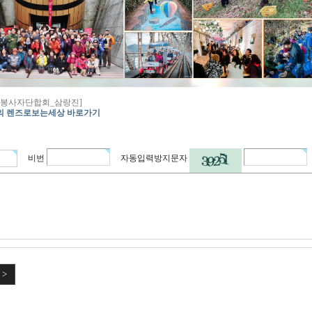
8(월) 봉사자단합회_삼랑진]
의 렌즈로보는세상 바로가기
비번
자동입력방지문자
 >