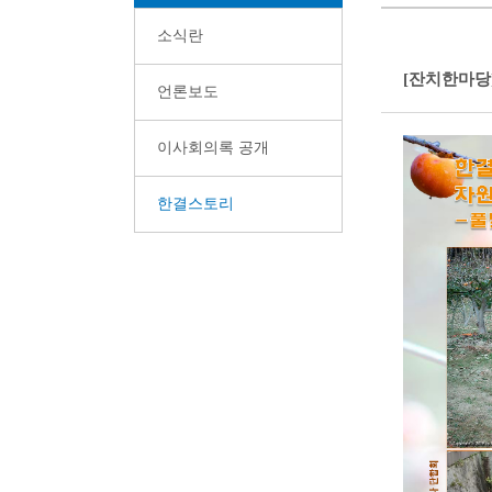
소식란
[잔치한마당]
언론보도
이사회의록 공개
한결스토리