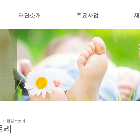
재단소개
주요사업
재
이사장 인사말
복지기관 운영
소
미션/비젼
보육기관 운영
언
연혁
한결장학금
이
오시는 길
잔치한마당
한
미세먼지저감 지원사업
지원사업
협력사업
식 > 한결스토리
토리