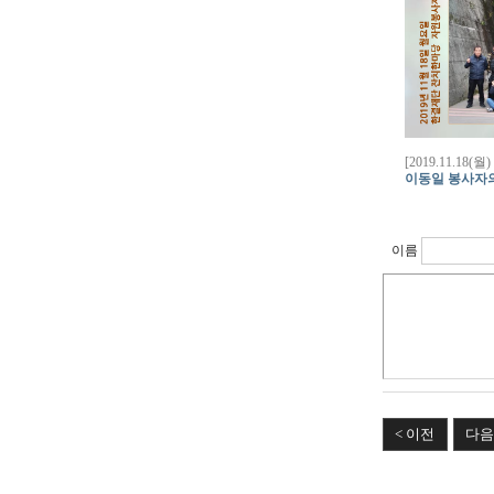
[2019.11.1
이동일 봉사자
이름
< 이전
다음