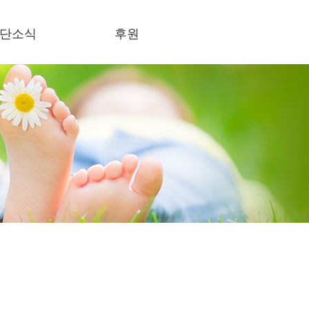
단소식
후원
식란
후원하기
론보도
사회의록 공개
결스토리