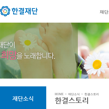
재단
이사장
미션/
연혁
오시는
HOME > 재단소식 > 한결스토리
재단소식
한결스토리