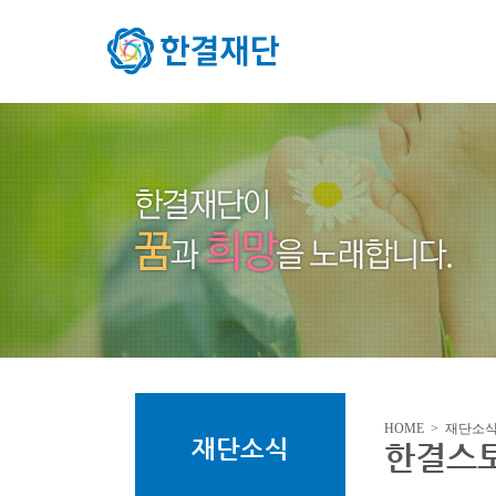
HOME > 재단소
재단소식
한결스