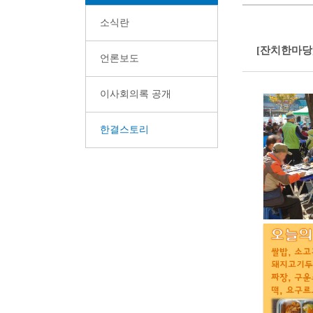
소식란
[잔치한마당] 
언론보도
이사회의록 공개
한결스토리