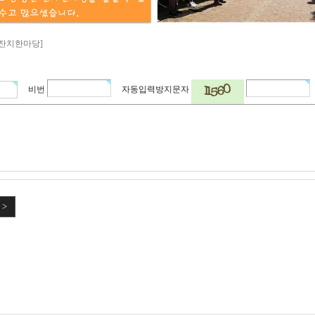
(수) 잔치한마당]
비번
자동입력방지문자
 >