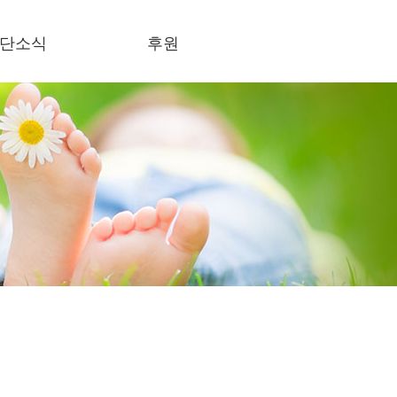
단소식
후원
식란
후원하기
론보도
사회의록 공개
결스토리