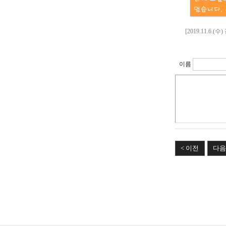
[2019.11.6.
이름
< 이전
다음