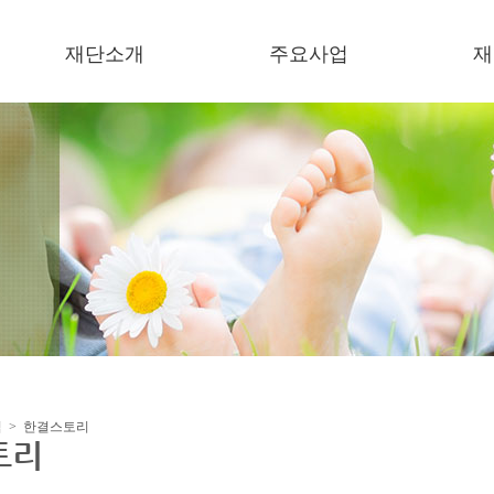
재단소개
주요사업
재
이사장 인사말
복지기관 운영
소
미션/비젼
보육기관 운영
언
연혁
한결장학금
이
오시는 길
잔치한마당
한
미세먼지저감 지원사업
지원사업
협력사업
식 > 한결스토리
토리