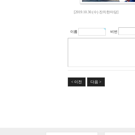
[2019.10.30.(수) 잔치한마당]
이름
비번
< 이전
다음 >