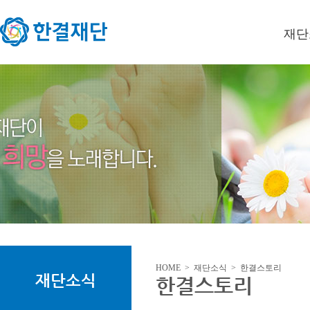
재단
이사장
미션/
연혁
오시는
HOME > 재단소식 > 한결스토리
재단소식
한결스토리