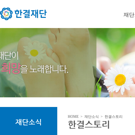
재단
이사장
미션/
연혁
오시는
HOME > 재단소식 > 한결스토리
재단소식
한결스토리