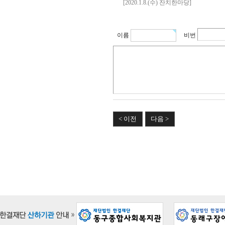
[2020.1.8.(수) 잔치한마당]
이름
비번
< 이전
다음 >