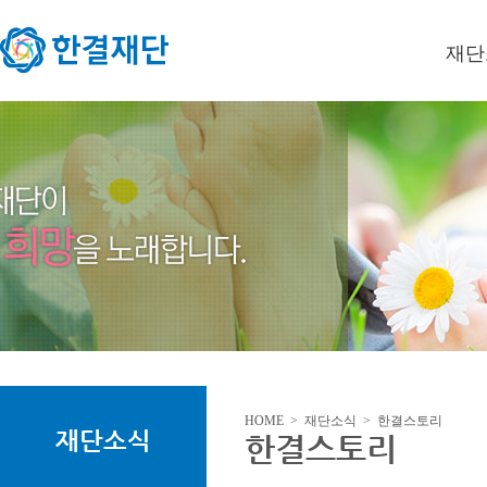
재단
이사장
미션/
연혁
오시는
HOME > 재단소식 > 한결스토리
재단소식
한결스토리