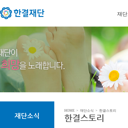
재단
이사장
미션/
연혁
오시는
HOME > 재단소식 > 한결스토리
재단소식
한결스토리