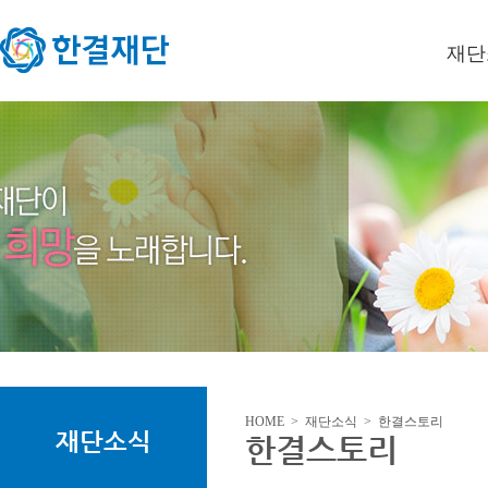
재단
이사장
미션/
연혁
오시는
HOME > 재단소식 > 한결스토리
재단소식
한결스토리