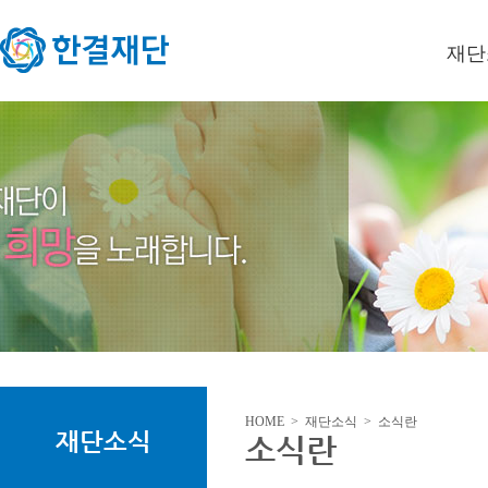
재단
이사장
미션/
연혁
오시는
HOME > 재단소식 > 소식란
재단소식
소식란