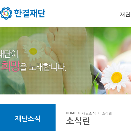
재단
이사장
미션/
연혁
오시는
HOME > 재단소식 > 소식란
재단소식
소식란