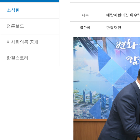
소식란
예랑어린이집 위수탁
제목
언론보도
한결재단
글쓴이
이사회의록 공개
한결스토리