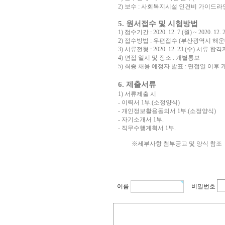
2)
보수
:
사회복지시설 인건비 가이드라
5.
원서접수 및 시험방법
1)
접수기간
: 2020. 12. 7.(
월
) ~ 2020. 12. 2
2)
접수방법
:
우편접수
(
부산광역시 해운
3)
서류전형
: 2020. 12. 23.(
수
)
서류 합격
4)
면접 일시 및 장소
:
개별통보
5)
최종 채용 예정자 발표
:
면접일 이후 
6.
제출서류
1)
서류제출 시
-
이력서
1
부
.(
소정양식
)
-
개인정보활용동의서
1
부
.(
소정양식
)
-
자기소개서
1
부
.
-
직무수행계획서
1
부
.
※세부사항 첨부공고 및 양식 참조
이름
비밀번호