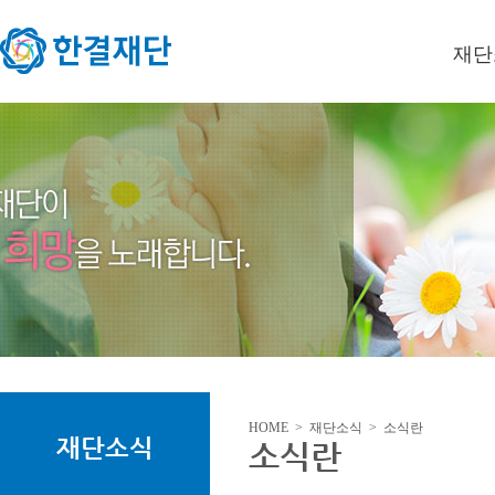
재단
이사장
미션/
연혁
오시는
HOME > 재단소식 > 소식란
재단소식
소식란