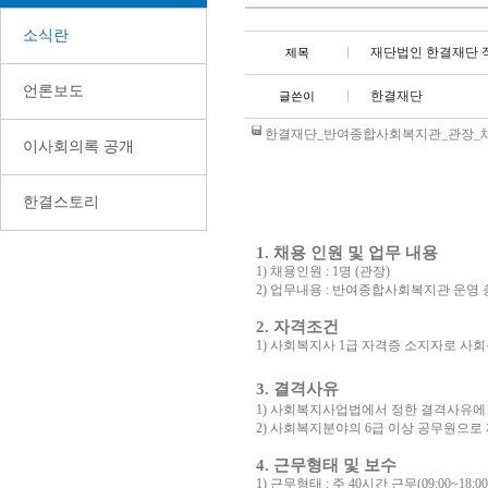
소식란
재단법인 한결재단 
제목
언론보도
한결재단
글쓴이
한결재단_반여종합사회복지관_관장_채용_공
이사회의록 공개
한결스토리
1.
채용 인원 및 업무 내용
1)
채용인원
: 1
명
(
관장
)
2)
업무내용
:
반여종합사회복지관 운영 
2.
자격조건
1)
사회복지사
1
급 자격증 소지자로 사
3.
결격사유
1)
사회복지사업법에서 정한 결격사유에 
2)
사회복지분야의
6
급 이상 공무원으로
4.
근무형태 및 보수
1)
근무형태
:
주
40
시간 근무
(09:00~18:00