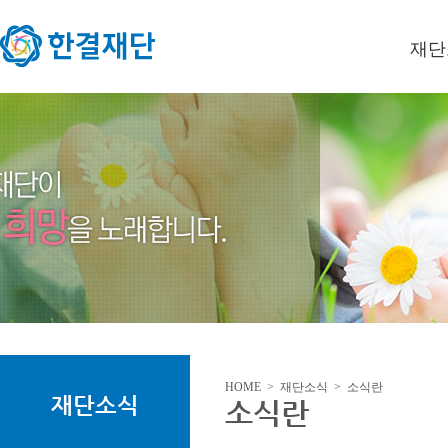
재단
이사장
미션/
연혁
오시는
HOME > 재단소식 > 소식란
재단소식
소식란