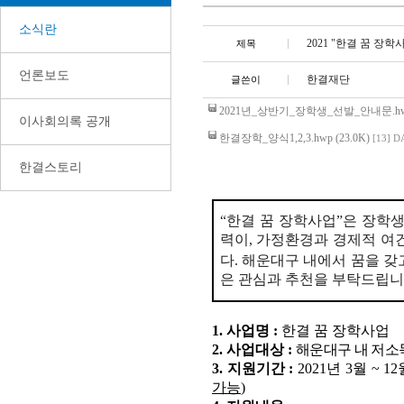
소식란
2021 "한결 꿈 장
제목
언론보도
한결재단
글쓴이
2021년_상반기_장학생_선발_안내문.hwp 
이사회의록 공개
한결장학_양식1,2,3.hwp (23.0K)
[13]
DA
한결스토리
“
한결 꿈 장학사업
”
은 장학
력이
,
가정환경과 경제적 여
다
.
해운대구 내에서 꿈을 갖
은 관심과 추천을 부탁드립
1.
사업명
:
한결 꿈 장학사업
2.
사업대상
:
해운대구 내 저소
3.
지원기간
:
2021
년
3
월
~ 12
가능
)