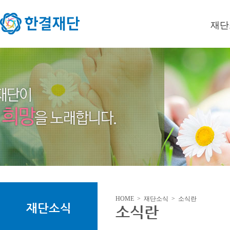
재단
이사장
미션/
연혁
오시는
HOME > 재단소식 > 소식란
재단소식
소식란