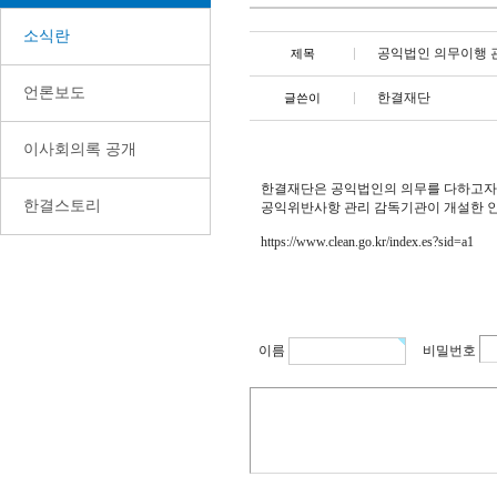
소식란
공익법인 의무이행 
제목
언론보도
한결재단
글쓴이
이사회의록 공개
한결재단은 공익법인의 의무를 다하고자
한결스토리
공익위반사항 관리 감독기관이 개설한 인
https://www.clean.go.kr/index.es?sid=a1
이름
비밀번호