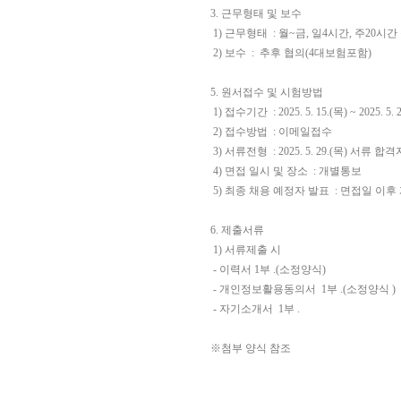
3.
근무형태 및 보수
1)
근무형태
:
월
~
금
,
일
4
시간
,
주
20
시간
2)
보수
:
추후 협의
(4
대보험포함
)
5.
원서접수 및 시험방법
1)
접수기간
: 2025. 5. 15.(
목
) ~ 2025. 5. 
2)
접수방법
:
이메일접수
3)
서류전형
: 2025. 5. 29.(
목
)
서류 합격
4)
면접 일시 및 장소
:
개별통보
5)
최종 채용 예정자 발표
:
면접일 이후
6.
제출서류
1)
서류제출 시
-
이력서
1
부
.(
소정양식
)
-
개인정보활용동의서
1
부
.(
소정양식
)
-
자기소개서
1
부
.
※
첨부 양식 참조