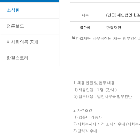
소식란
(긴급) 재단법인 한
제목
언론보도
한결재단
글쓴이
한결재단_사무국직원_채용_첨부양식.hwp 
이사회의록 공개
한결스토리
1.
채용 인원 및 업무 내용
1)
채용인원
: 1
명
(
간사
)
2)
업무내용
:
법인사무국 업무전반
2.
자격조건
1)
컴퓨터 가능자
2)
사회복지사 자격 소지자 우대 (사회복
3)
경력직 우대