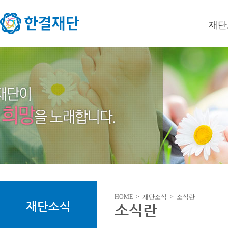
재단
이사장
미션/
연혁
오시는
HOME > 재단소식 > 소식란
재단소식
소식란