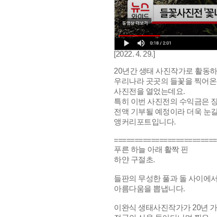
[2022. 4. 29.]
20년간 생태 사진작가로 활동
우리나라 곳곳의 들꽃을 찍어온
사진전을 열었는데요.
특히 이번 사진전의 수익금은 
전액 기부될 예정이라 더욱 눈길
앵커리포트입니다.
=========================
푸른 하늘 아래 활짝 핀
하얀 구절초.
들판의 무성한 풀과 돌 사이에
아름다움을 뽑냅니다.
이완식 생태사진작가가 20년 