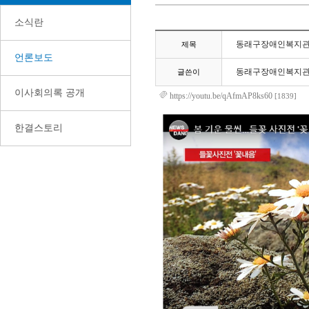
소식란
동래구장애인복지관 사
제목
언론보도
동래구장애인복지
글쓴이
이사회의록 공개
https://youtu.be/qAfmAP8ks60
[1839]
한결스토리