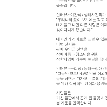
전국의 산을 돌아다니며 찍은
뜰꽃입니다.
인터뷰> 이완식 / 생태사진작가
"우리나라 꽃이 보기에는 작고 
빠져들고 나면 다른 사람은 이해
찾아다니게 됐습니다."
대자연의 경이로움 느낄 수 있
이번 전시는
판매 수익금 전액을
장애아동과 청소년을 위한
장학사업에 기부해 눈길을 끕니
인터뷰> 구희정 / 동래구장애
"그동안 코로나19로 인해 야외
동을 하면서 다가오는 봄의 기운
을 위해 적극적인 관심과 응원
시민들은
거친 들판에서 곱게 핀 들꽃 사
봄 기운을 만끽합니다.