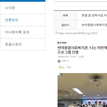
소식란
한결 꿈 장학사업 
제목
언론보도
반여종합사회복지
글쓴이
이사회의록 공개
https://naver.me/xFr6Fywg
[1092]
한결스토리