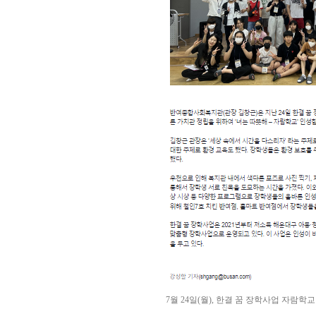
7월 24일(월), 한결 꿈 장학사업 자람학