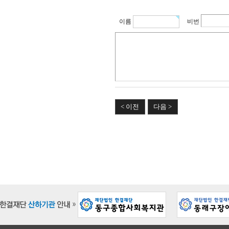
이름
비번
< 이전
다음 >