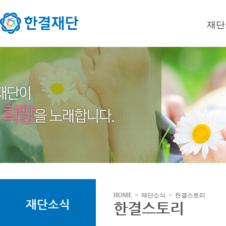
재단
이사장
미션/
연혁
오시는
HOME > 재단소식 > 한결스토리
재단소식
한결스토리