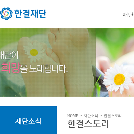
재단
이사장
미션/
연혁
오시는
HOME > 재단소식 > 한결스토리
재단소식
한결스토리