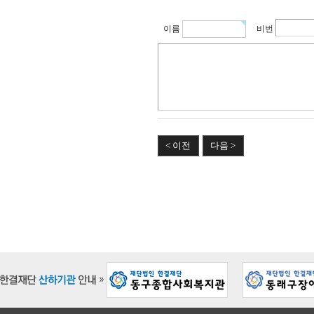
이름
비번
< 이전
다음 >