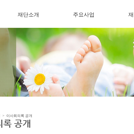
재단소개
주요사업
재
이사장 인사말
복지기관 운영
소
미션/비젼
보육기관 운영
언
연혁
한결장학금
이
오시는 길
잔치한마당
한
미세먼지저감 지원사업
지원사업
협력사업
식 > 이사회의록 공개
의록 공개