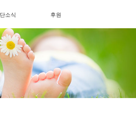
단소식
후원
식란
후원하기
론보도
사회의록 공개
결스토리