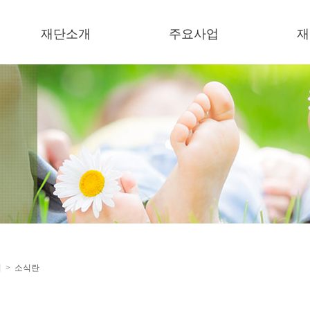
재단소개
주요사업
재
이사장 인사말
복지기관 운영
소
미션/비젼
보육기관 운영
언
연혁
한결장학금
이
오시는 길
잔치한마당
한
미세먼지저감 지원사업
지원사업
협력사업
식 > 소식란