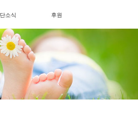
단소식
후원
식란
후원하기
론보도
사회의록 공개
결스토리